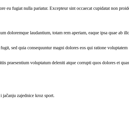
lore eu fugiat nulla pariatur. Excepteur sint occaecat cupidatat non proid
tium doloremque laudantium, totam rem aperiam, eaque ipsa quae ab illo in
 fugit, sed quia consequuntur magni dolores eos qui ratione voluptate
iis praesentium voluptatum deleniti atque corrupti quos dolores et quas 
i jačanju zajednice kroz sport.