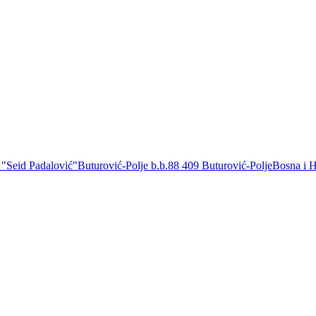
 "Seid Padalović"
Buturović-Polje b.b.
88 409 Buturović-Polje
Bosna i 