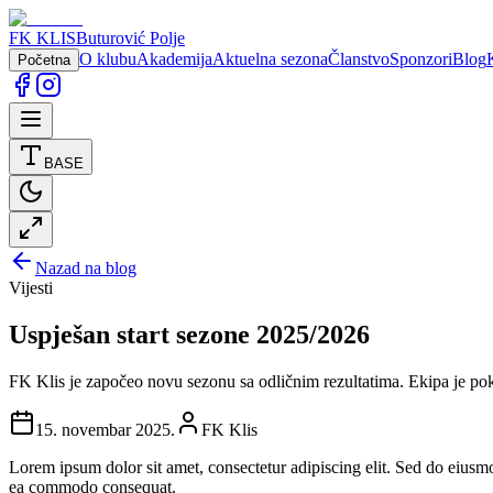
FK KLIS
Buturović Polje
O klubu
Akademija
Aktuelna sezona
Članstvo
Sponzori
Blog
Početna
BASE
Nazad na blog
Vijesti
Uspješan start sezone 2025/2026
FK Klis je započeo novu sezonu sa odličnim rezultatima. Ekipa je pok
15. novembar 2025.
FK Klis
Lorem ipsum dolor sit amet, consectetur adipiscing elit. Sed do eiusm
ea commodo consequat.