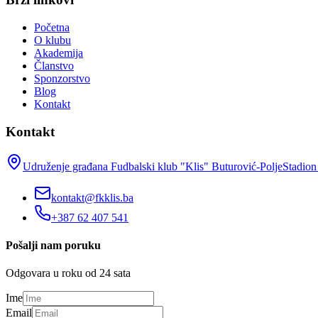
Početna
O klubu
Akademija
Članstvo
Sponzorstvo
Blog
Kontakt
Kontakt
Udruženje građana Fudbalski klub "Klis" Buturović-Polje
Stadion
kontakt@fkklis.ba
+387 62 407 541
Pošalji nam poruku
Odgovara u roku od 24 sata
Ime
Email