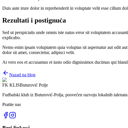
Duis aute irure dolor in reprehenderit in voluptate velit esse cillum do
Rezultati i postignuća
Sed ut perspiciatis unde omnis iste natus error sit voluptatem accusan
explicabo.
Nemo enim ipsam voluptatem quia voluptas sit aspernatur aut odit aut
dolor sit amet, consectetur, adipisci velit.
At vero eos et accusamus et iusto odio dignissimos ducimus qui blandit
Nazad na blog
FK KLIS
Buturović Polje
Fudbalski klub iz Buturović-Polja, posvećen razvoju lokalnih talenata 
Pratite nas
Brzi linkovi