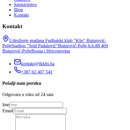
Sponzorstvo
Blog
Kontakt
Kontakt
Udruženje građana Fudbalski klub "Klis" Buturović-
Polje
Stadion "Seid Padalović"
Buturović-Polje b.b.
88 409
Buturović-Polje
Bosna i Hercegovina
kontakt@fkklis.ba
+387 62 407 541
Pošalji nam poruku
Odgovara u roku od 24 sata
Ime
Email