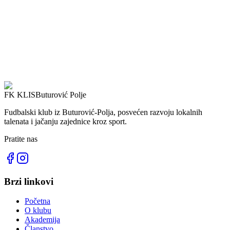
FK KLIS
Buturović Polje
Fudbalski klub iz Buturović-Polja, posvećen razvoju lokalnih
talenata i jačanju zajednice kroz sport.
Pratite nas
Brzi linkovi
Početna
O klubu
Akademija
Članstvo