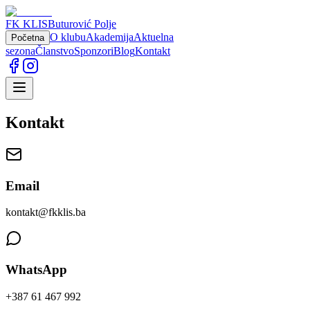
FK KLIS
Buturović Polje
O klubu
Akademija
Aktuelna
Početna
sezona
Članstvo
Sponzori
Blog
Kontakt
Kontakt
Email
kontakt@fkklis.ba
WhatsApp
+387 61 467 992